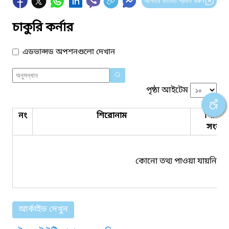
আপনার মতামত প্রদান করুন
চাকুরি কর্নার
এডভান্সড অপশনগুলো দেখান
পৃষ্ঠা আইটেম
নং
শিরোনাম
পিডিএ
সংযুক্ত
কোনো তথ্য পাওয়া যায়নি।
আর্কাইভ দেখুন