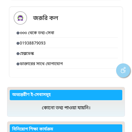
জরূরি কল
৩৩৩ থেকে তথ্য-সেবা
01938879093
হেল্পডেস্ক
ডাক্তারের সাথে যোগাযোগ
অভ্যন্তরীণ ই-সেবাসমূহ
কোনো তথ্য পাওয়া যায়নি।
বিনিয়োগ শিক্ষা কার্যক্রম