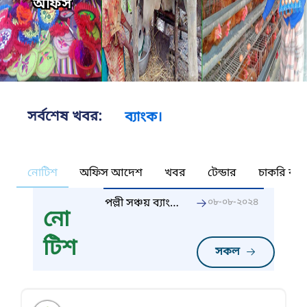
অফিস
সর্বশেষ খবর:
নোটিশ
অফিস আদেশ
খবর
টেন্ডার
চাকরি কর্ন
পল্লী সঞ্চয় ব্যাংক
০৮-০৮-২০২৪
নো
একটি রাষ্ট্রায়াত্ত
বিশেষায়িত
টিশ
ব্যাংক।
সকল