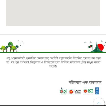
১৬১০৯
বাংলাদেশ কর্মচারী কল্যাণ বোর্ড হটলাইন
০১৯০৮৮৮৮৮৮৮
মাদকদ্রব্য নিয়ন্ত্রণ হটলাইন
১৬১১৩
এই ওয়েবসাইটে প্রকাশিত সকল তথ্য সংশ্লিষ্ট দপ্তর কর্তৃক নিয়মিত হালনাগাদ করা
হয়। তথ্যের যথার্থতা, নির্ভুলতা ও নির্ভরযোগ্যতা নিশ্চিত করতে সংশ্লিষ্ট দপ্তর সর্বদা
জরুরী অভ্যন্তরীণ নৌ-পরিবহন হটলাইন
সচেষ্ট।
১৬৪৪৫
পরিকল্পনা এবং বাস্তবায়ন
পাসপোর্ট বাতায়ন হটলাইন