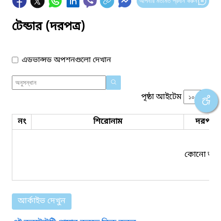
আপনার মতামত প্রদান করুন
টেন্ডার (দরপত্র)
এডভান্সড অপশনগুলো দেখান
পৃষ্ঠা আইটেম
নং
শিরোনাম
দরপত্র 
কোনো তথ্য
আর্কাইভ দেখুন