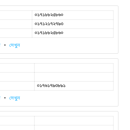
০১৭১৮৮২৫৮৬০
০১৭১২১৭২৭৯৩
০১৭১৮৮২৫৮৬০
ন
•
দেখুন
০১৭৬১৭৯৩৮৯১
ন
•
দেখুন