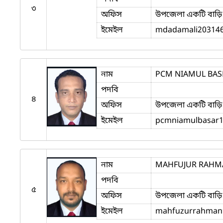
৩
অফিস
উপজেলা একটি বাড়ি 
ইমেইল
mdadamali20314
নাম
PCM NIAMUL BA
পদবি
৪
অফিস
উপজেলা একটি বাড়ি 
ইমেইল
pcmniamulbasar
নাম
MAHFUJUR RAHM
পদবি
৫
অফিস
উপজেলা একটি বাড়ি 
ইমেইল
mahfuzurrahman