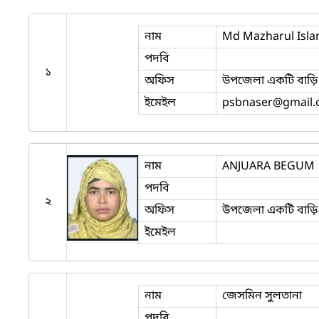
নাম
Md Mazharul Isl
পদবি
১
অফিস
উপজেলা একটি বাড়ি 
ইমেইল
psbnaser
@gmail
নাম
ANJUARA BEGUM
পদবি
২
অফিস
উপজেলা একটি বাড়ি 
ইমেইল
নাম
জেসমিন সুলতানা
পদবি