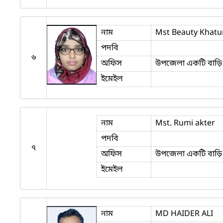
নাম
Mst Beauty Khatu
পদবি
৬
অফিস
উপজেলা একটি বাড়ি 
ইমেইল
নাম
Mst. Rumi akter
পদবি
৭
অফিস
উপজেলা একটি বাড়ি 
ইমেইল
নাম
MD HAIDER ALI