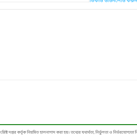
ভিকার্ড ডাউনলোড করু
ষ্ট দপ্তর কর্তৃক নিয়মিত হালনাগাদ করা হয়। তথ্যের যথার্থতা, নির্ভুলতা ও নির্ভরযোগ্যতা নিশ্