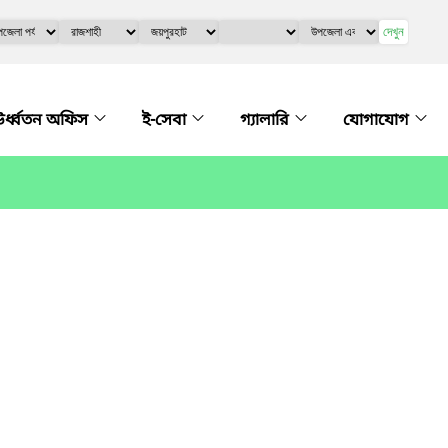
দেখুন
র্ধ্বতন অফিস
ই-সেবা
গ্যালারি
যোগাযোগ