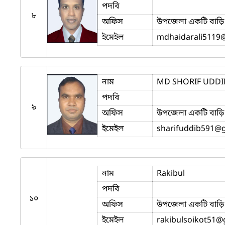
পদবি
৮
অফিস
উপজেলা একটি বাড়ি 
ইমেইল
mdhaidarali5119
নাম
MD SHORIF UDDI
পদবি
৯
অফিস
উপজেলা একটি বাড়ি 
ইমেইল
sharifuddib591
@g
নাম
Rakibul
পদবি
১০
অফিস
উপজেলা একটি বাড়ি 
ইমেইল
rakibulsoikot51
@