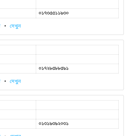
০১৭৩৫৫১১৯৩০
ন
•
দেখুন
০১৭২৮৫৮৮৫৯১
ন
•
দেখুন
০১৩১৯৩৯২০৩১