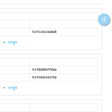
০১৭২২৮১৯৫৯৪
ন
•
দেখুন
০১৭৪৫৪৬৭৭৯৯
০১৭০৯৬২৬২৭৫
ন
•
দেখুন