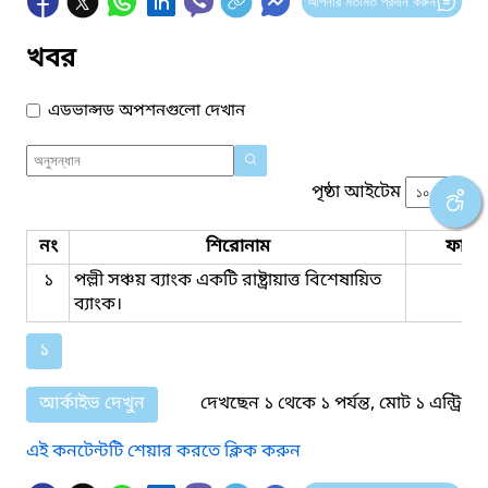
আপনার মতামত প্রদান করুন
খবর
এডভান্সড অপশনগুলো দেখান
পৃষ্ঠা আইটেম
নং
শিরোনাম
ফাইল
১
পল্লী সঞ্চয় ব্যাংক একটি রাষ্ট্রায়াত্ত বিশেষায়িত
ব্যাংক।
১
আর্কাইভ দেখুন
দেখছেন ১ থেকে ১ পর্যন্ত, মোট ১ এন্ট্রি
এই কনটেন্টটি শেয়ার করতে ক্লিক করুন